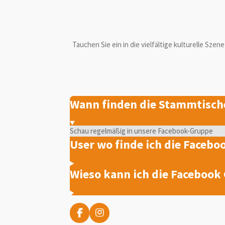
Tauchen Sie ein in die vielfältige kulturelle Sz
Wann finden die Stammtische
Schau regelmäßig in unsere Facebook-Gruppe
User wo finde ich die Faceb
Wieso kann ich die Facebook
F
I