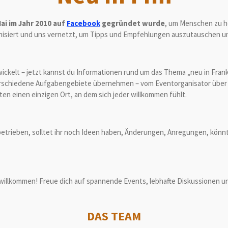
Mai im Jahr 2010 auf
Facebook
gegründet wurde
, um Menschen zu he
isiert und uns vernetzt, um Tipps und Empfehlungen auszutauschen un
ckelt – jetzt kannst du Informationen rund um das Thema „neu in Frank
verschiedene Aufgabengebiete übernehmen – vom Eventorganisator über d
ten einen einzigen Ort, an dem sich jeder willkommen fühlt.
etrieben, solltet ihr noch Ideen haben, Änderungen, Anregungen, könnt
en willkommen! Freue dich auf spannende Events, lebhafte Diskussionen u
DAS
TEAM