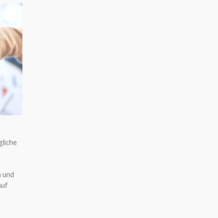
gliche
n und
auf