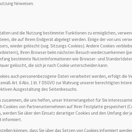
Nutzung hinweisen.
talten und die Nutzung bestimmter Funktionen zu ermöglichen, verwen
dateien, die auf Ihrem Endgerät abgelegt werden. Einige der von uns v
sers, wieder gelöscht (sog. Sitzungs-Cookies). Andere Cookies verblei
nbietern), Ihren Browser beim nächsten Besuch wiederzuerkennen (per
 Umfang bestimmte Nutzerinformationen wie Browser- und Standortdate
uer gelöscht, die sich je nach Cookie unterscheiden kann.
okies auch personenbezogene Daten verarbeitet werden, erfolgt die Ver
mäß Art. 6 Abs. 1 lit. f DSGVO zur Wahrung unserer berechtigten Intere
ektiven Ausgestaltung des Seitenbesuchs.
 zusammen, die uns helfen, unser Internetangebot für Sie interessant
ch Cookies von Partnerunternehmen auf Ihrer Festplatte gespeichert (Co
erden Sie über den Einsatz derartiger Cookies und den Umfang der je
 informiert.
instellen können, dass Sie über das Setzen von Cookies informiert wer