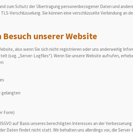
und zum Schutz der Übertragung personenbezogener Daten und anderer v
 TLS-Verschlüsselung. Sie können eine verschlüsselte Verbindung an de
m Besuch unserer Website
bsite, also wenn Sie sich nicht registrieren oder uns anderweitig Info
telt (sog. „Server-Logfiles“). Wenn Sie unsere Website aufrufen, erhebe
en:
fes
e gelangten
er Form)
 f DSGVO auf Basis unseres berechtigten Interesses an der Verbesserung 
Daten findet nicht statt. Wir behalten uns allerdings vor, die Server-L