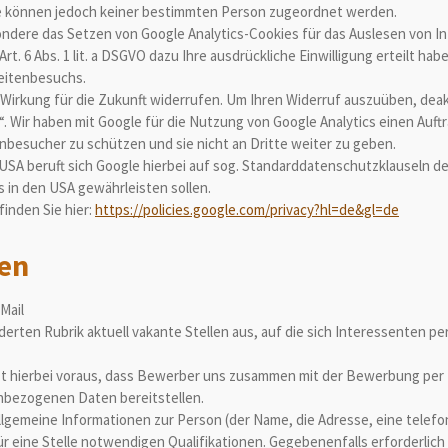
 können jedoch keiner bestimmten Person zugeordnet werden.
ondere das Setzen von Google Analytics-Cookies für das Auslesen von 
. 6 Abs. 1 lit. a DSGVO dazu Ihre ausdrückliche Einwilligung erteilt hab
Seitenbesuchs.
it Wirkung für die Zukunft widerrufen. Um Ihren Widerruf auszuüben, deak
. Wir haben mit Google für die Nutzung von Google Analytics einen Auf
enbesucher zu schützen und sie nicht an Dritte weiter zu geben.
 USA beruft sich Google hierbei auf sog. Standarddatenschutzklauseln 
 in den USA gewährleisten sollen.
finden Sie hier:
https://policies.google.com/privacy?hl=de&gl=de
ten
Mail
erten Rubrik aktuell vakante Stellen aus, auf die sich Interessenten pe
hierbei voraus, dass Bewerber uns zusammen mit der Bewerbung per E-M
nbezogenen Daten bereitstellen.
llgemeine Informationen zur Person (der Name, die Adresse, eine telefo
ür eine Stelle notwendigen Qualifikationen. Gegebenenfalls erforderli