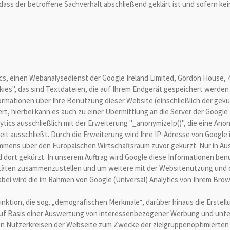
ass der betroffene Sachverhalt abschließend geklärt ist und sofern k
cs, einen Webanalysedienst der Google Ireland Limited, Gordon House, 4 
kies", das sind Textdateien, die auf Ihrem Endgerät gespeichert werden
ormationen über Ihre Benutzung dieser Website (einschließlich der gekü
t, hierbei kann es auch zu einer Übermittlung an die Server der Googl
tics ausschließlich mit der Erweiterung "_anonymizeIp()", die eine An
eit ausschließt. Durch die Erweiterung wird Ihre IP-Adresse von Google
mens über den Europäischen Wirtschaftsraum zuvor gekürzt. Nur in Ausn
 dort gekürzt. In unserem Auftrag wird Google diese Informationen be
itäten zusammenzustellen und um weitere mit der Websitenutzung und
bei wird die im Rahmen von Google (Universal) Analytics von Ihrem Brow
unktion, die sog. „demografischen Merkmale“, darüber hinaus die Erstell
uf Basis einer Auswertung von interessenbezogener Werbung und unter
g von Nutzerkreisen der Webseite zum Zwecke der zielgruppenoptimiert