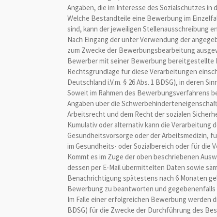
Angaben, die im Interesse des Sozialschutzes in
Welche Bestandteile eine Bewerbung im Einzelfall
sind, kann der jeweiligen Stellenausschreibung
Nach Eingang der unter Verwendung der angege
zum Zwecke der Bewerbungsbearbeitung ausgewe
Bewerber mit seiner Bewerbung bereitgestellte
Rechtsgrundlage für diese Verarbeitungen einschli
Deutschland i.V.m. § 26 Abs. 1 BDSG), in deren S
Soweit im Rahmen des Bewerbungsverfahrens bes
Angaben über die Schwerbehinderteneigenschaft) b
Arbeitsrecht und dem Recht der sozialen Sicher
Kumulativ oder alternativ kann die Verarbeitung 
Gesundheitsvorsorge oder der Arbeitsmedizin, fü
im Gesundheits- oder Sozialbereich oder für die 
Kommt es im Zuge der oben beschriebenen Auswer
dessen per E-Mail übermittelten Daten sowie säm
Benachrichtigung spätestens nach 6 Monaten gelö
Bewerbung zu beantworten und gegebenenfalls u
Im Falle einer erfolgreichen Bewerbung werden die 
BDSG) für die Zwecke der Durchführung des Besc