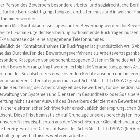
 der Person des Bewerbers besondere arbeits- und sozialrechtliche Ber
 für ihre Berücksichtigungsfähigkeit enthalten muss und in welcher For
 entnommen werden.
benen Mail-Kontaktadresse abgesandten Bewerbung werden die Bewerbe
rtet. Für im Zuge der Bearbeitung aufkommende Rückfragen nutzen w
 E-Mailadresse oder eine angegebene Telefonnummer.
eßlich der Kontaktaufnahme für Rückfragen ist grundsätzlich Art. 6 Abs.
inne das Durchlaufen des Bewerbungsverfahrens als Arbeitsvertragsanba
ondere Kategorien von personenbezogenen Daten im Sinne des Art. 9 
ei Bewerbern angefragt werden, erfolgt die Verarbeitung gemäß Art. 9 
heit und des Sozialschutzes erwachsenden Rechte ausüben und unsere
der besonderen Datenkategorien auch auf Art. 9 Abs. 1 lit. h DSGVO gest
r die Beurteilung der Arbeitsfähigkeit des Bewerbers, für die medizini
Verwaltung von Systemen und Diensten im Gesundheits- oder Sozialberei
tung nicht zu einer Auswahl des Bewerbers oder zieht ein Bewerber 
tlicher elektronischer Schriftverkehr einschließlich der ursprünglich
scht. Diese Frist bemisst sich auf Grundlage unseres berechtigten Int
nseren Nachweispflichten aus den Vorschriften zur Gleichbehandlun
bereitgestellten Daten auf Basis des Art. 6 Abs. 1 lit. b DSGVO (bei Ver
häftigungsverhältnisses weiterverarbeitet.