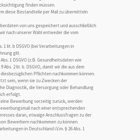
ücksichtigung finden müssen.
m diese Bestandteile per Mail zu übermitteln
rdaten von uns gespeichert und ausschließlich
ir nach unserer Wahl entweder die vom
 1 lit. b DSGVO (bei Verarbeitungen in
hnung gilt.
Abs. 1 DSGVO (z.B. Gesundheitsdaten wie
Abs. 2 lit. b. DSGVO, damit wir die aus dem
n diesbezüglichen Pflichten nachkommen können.
ützt sein, wenn sie zu Zwecken der
sche Diagnostik, die Versorgung oder Behandlung
ch erfolgt.
seine Bewerbung vorzeitig zurück, werden
en Bewerbungsmail nach einer entsprechenden
eresses daran, etwaige Anschlussfragen zu der
g von Bewerbern nachkommen zu können.
arbeitungen in Deutschland i.V.m. § 26 Abs. 1