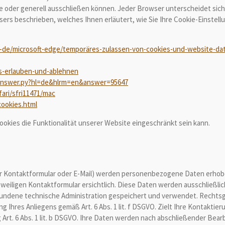
 oder generell ausschließen können. Jeder Browser unterscheidet sich i
sers beschrieben, welches Ihnen erläutert, wie Sie Ihre Cookie-Einstell
e-de/microsoft-edge/temporäres-zulassen-von-cookies-und-website-dat
es-erlauben-und-ablehnen
/answer.py?hl=de&hlrm=en&answer=95647
ari/sfri11471/mac
cookies.html
okies die Funktionalität unserer Website eingeschränkt sein kann.
r Kontaktformular oder E-Mail) werden personenbezogene Daten erhobe
weiligen Kontaktformular ersichtlich. Diese Daten werden ausschließl
undene technische Administration gespeichert und verwendet. Rechtsgr
Ihres Anliegens gemäß Art. 6 Abs. 1 lit. f DSGVO. Zielt Ihre Kontaktier
Art. 6 Abs. 1 lit. b DSGVO. Ihre Daten werden nach abschließender Bearbe